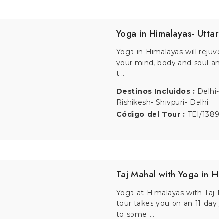
Golden Triangle with Ma
and Yoga in Rishikesh
Through this tour package, 
have the opportunity to exp
plac...
Destinos Incluidos :
Delhi-
Fatehpur Sikri- Agra- Mathu
Vrindavan- Delhi- Rishikesh
Haridwar- Delhi
Código del Tour :
TEI/1390
Yoga in Karnataka
Engage your spirit, body a
this nine-day tour of southe
Di...