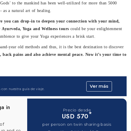
th
Precio desde
*
USD 609
yurveda is
per person on twin sharing basis
hat will
Duración : 6 Nights / 7 Days
- Cherai-
VER
SOLICITA TU
in
DETALLES
PRESUPUESTO
03
rakhand
Precio desde
*
USD 659
venate
d is sure
per person on twin sharing basis
Duración : 11 Nights / 12 Days