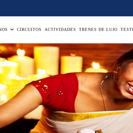
NOS
CIRCUITOS
ACTIVIDADES
TRENES DE LUJO
TEST
Ayurveda, Yoga y Bienestar
ledge’ that shapes it up as the ‘The Science of Life’.
This ‘gift of
tations. Soon this precious therapy was used to cure medical treatments-
aces is Yoga. India is dotted with prominent Yoga retreat centres w
hysical, spiritual and mental practices originated in Ancient India. Ou
oga at these hand-picked destinations that fit right for a quintessential
d soul at the same time. India is marked as the birthplace of these thous