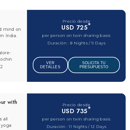
epal
Precio desde
*
USD 929
our
ng in
per person on twin sharing basis
Duración : 12 Nights / 13 Days
andu-
Pokhara -
VER
SOLICITA TU
DETALLES
PRESUPUESTO
00
Precio desde
*
USD 1299
e of
e, '
per person on twin sharing basis
Duración : 8 Nights / 9 Days
- Nattika