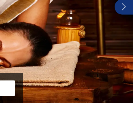
, back pains and also achieve mental peace. Now it’s your time to
Ver más
 con nuestra guía de viaje.
a in
Precio desde
*
USD 570
 of
per person on twin sharing basis
fun and so
Duración : 8 Nights / 9 Days
–
VER
SOLICITA TU
– Jaipur –
DETALLES
PRESUPUESTO
94