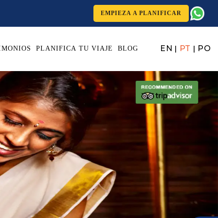
EMPIEZA A PLANIFICAR
EN
PT
PO
|
|
IMONIOS
PLANIFICA TU VIAJE
BLOG
Next
 Gods’ to the mankind has been well-utilized for more than 5000
 as a natural art of healing.
here you can drop-in to deepen your connection with your mind,
r
Ayurveda, Yoga and Wellness tours
could be your enlightenment
 ambience to give your Yoga experiences a brisk start.
and-year old methods and thus, it is the best destination to discover