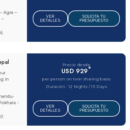
ochin
VER
SOLICITA TU
04
DETALLES
PRESUPUESTO
Precio desde
*
USD 1299
 of the
d let go
per person on twin sharing basis
Duración : 7 Nights / 8 Days
ndrum-
andrum
VER
SOLICITA TU
93
DETALLES
PRESUPUESTO
›