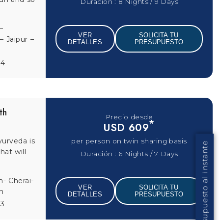
VER
SOLICITA TU
99
DETALLES
PRESUPUESTO
Himalayas
Precio desde
*
USD 665
 Mahal
 journey
per person on twin sharing basis
Duración : 10 Nights / 11 Days
–
Solicita tu presupuesto al instante
– Delhi
VER
SOLICITA TU
5
DETALLES
PRESUPUESTO