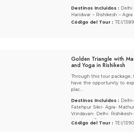
Destinos Incluidos :
Banga
Mysore- Wayanad- Cherai- 
Código del Tour :
TEI/139
Spiritual India Ganges T
Yoga and Taj Mahal
Spiritual Ganges Yoga Tour is
about exploring the popula
destinatio...
Destinos Incluidos :
Delhi 
Delhi – Haridwar – Rishikesh
Dehradun – Varanasi – Delhi
Código del Tour :
TEI/138