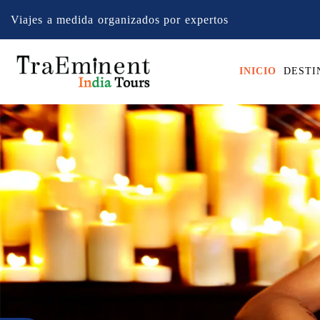
Viajes a medida organizados por expertos
INICIO
DESTI
Previous
Inicio
Packages
Ayurveda Yoga Wellness
Ayurveda refers to Ayu meaning ‘Life’ and Veda ‘Science and Know
years old and is believed to be achieved by sages through intense medi
Another natural extension of this nature’s gifts that India embr
body and soul to live a balanced life.
The Yoga method is a mix of p
to the magical benefits of these healing methods. You can also learn Y
Both of these techiques are a brilliant way to heal your body, mind an