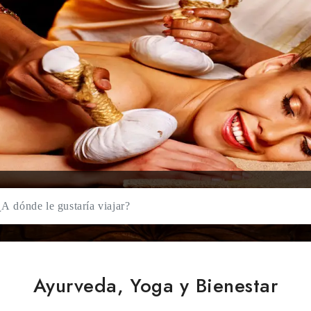
elped thousands of people cure medical ailments, heal muscle aches
your favourite from the below Ayurveda and Yoga tours.
leer más
Guía de Viaje por la India
Prepárate para vivir una aventura inolvidable en estos increíbles destinos
Golden Triangle with Yog
Rishikesh
Golden Triangle Tours is full
entertainment, adventure, 
many ot...
Destinos Incluidos :
Delhi 
Rishikesh – Haridwar – Agra 
Delhi
Código del Tour :
TEI/138