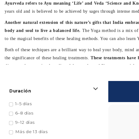
Más de $3000
Explora India
India Central
India Oriental
Norte de la India
Oeste de la India
Sur de la India
Viaja según tus intereses
Aventura y Trekking
Ayurveda, Yoga y Bienestar
Escapadas Cortas