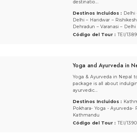
Ayurvedic Beach Resort- C
Código del Tour :
TEI/139
Kerala Ayurveda Tour
Kerala Ayurveda tour is one
best ways to feel relaxed an
of al...
Destinos Incluidos :
Triva
Kovalam- Kanykumari- Triv
Código del Tour :
TEI/138
‹
1
2