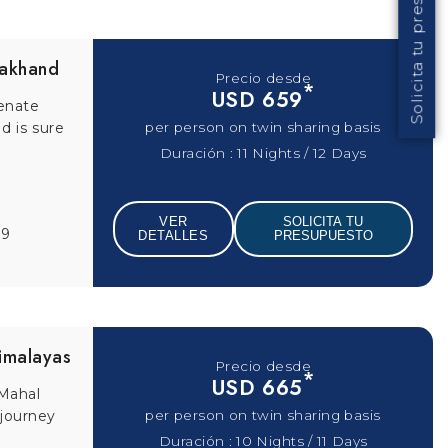
thura
Precio desde
*
USD 715
travelers
per person on twin sharing basis
lore the
Duración : 10 Nights / 11 Days
 Jaipur-
VER
SOLICITA TU
ra-
DETALLES
PRESUPUESTO
- Yoga-
1
Precio desde
*
USD 725
nd mind on
rn India.
per person on twin sharing basis
Duración : 8 Nights / 9 Days