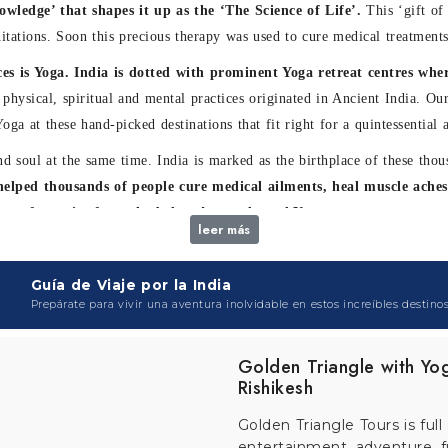
Incredible Kerala Tour wi
Ayurveda
Kerala tour with yoga and a
an incredible tour package t
ta...
Destinos Incluidos :
Cochin
Athirapally- Alleppey - Coch
Código del Tour :
TEI/139
Yoga in Himalayas- Utta
Yoga in Himalayas will reju
your mind, body and soul an
t...