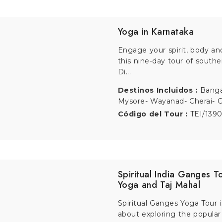
Yoga and Ayurveda in N
Yoga & Ayurveda in Nepal t
package is all about indulgi
ayurvedic...
Destinos Incluidos :
Kathm
Pokhara- Yoga - Ayurveda- 
Kathmandu
Código del Tour :
TEI/139
Ayurveda Tour in Kerala
Explore Kerala, the birthplac
traditional Ayurvedic medicin
ancie...
Destinos Incluidos :
Cochin