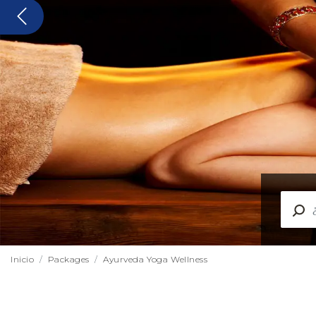
the significance of these healing treatments.
These treatments have h
discover the amazing benefits of Ayurveda and Yoga as you pick 
Duración
1–5 días
6–8 días
9–12 días
Más de 13 días
Presupuesto
0- $500
$500- $1000
$1000- $2000
$2000- $3000