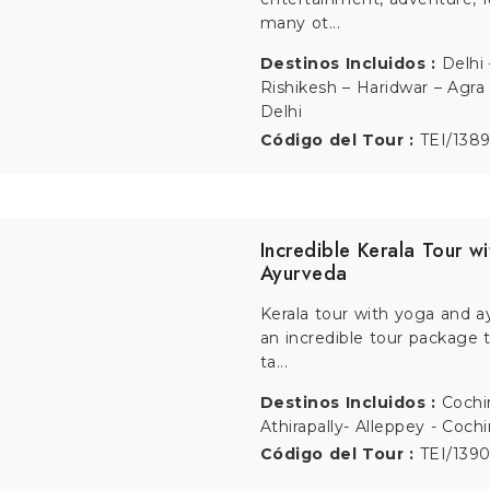
Destinos Incluidos :
Delhi-
Rishikesh- Shivpuri- Delhi
Código del Tour :
TEI/138
Taj Mahal with Yoga in 
Yoga at Himalayas with Taj
tour takes you on an 11 day
to some ...
Destinos Incluidos :
Delhi 
Haridwar – Rishikesh – Agra 
Código del Tour :
TEI/1389